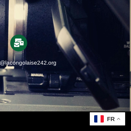
t@lacongolaise242.org
FR