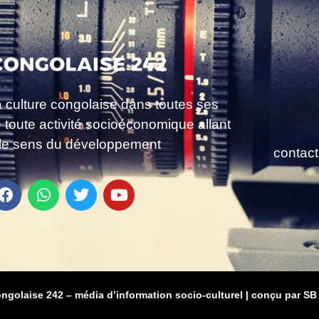
a culture congolaise dans toutes ses
e toute activité socioéconomique allant
le sens du développement
contac
ongolaise 242 – média d’information socio-culturel
|
conçu par SB