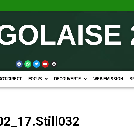
GOLAISE 
OOT-DIRECT
FOCUS
DECOUVERTE
WEB-EMISSION
S
2_17.Still032