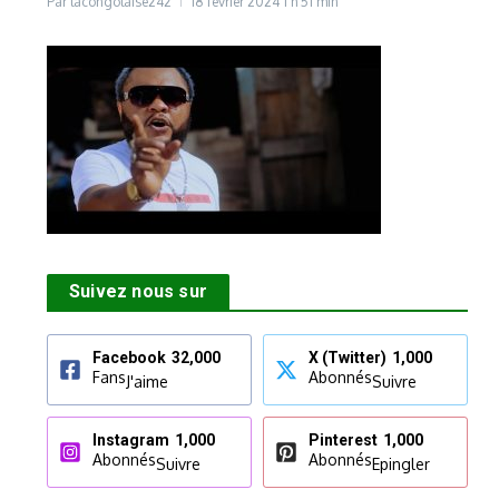
Par
lacongolaise242
18 février 2024
1 h 51 min
Suivez nous sur
Facebook
32,000
X (Twitter)
1,000
Fans
Abonnés
J'aime
Suivre
Instagram
1,000
Pinterest
1,000
Abonnés
Abonnés
Suivre
Epingler