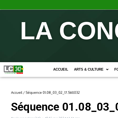
LA CON
ACCUEIL
ARTS & CULTURE
F
Accueil
/
Séquence 01.08_03_02_17.Still032
Séquence 01.08_03_0