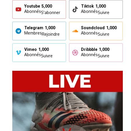
Youtube
5,000
Tiktok
1,000
Abonnés
Abonnés
S'abonner
Suivre
Telegram
1,000
Soundcloud
1,000
Membres
Abonnés
Rejoindre
Suivre
Vimeo
1,000
Dribbble
1,000
Abonnés
Abonnés
Suivre
Suivre