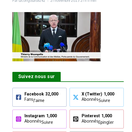
Par
lacongolaise242
21 novembre 2023
21 h 11 min
Suivez nous sur
Facebook
32,000
X (Twitter)
1,000
Fans
Abonnés
J'aime
Suivre
Instagram
1,000
Pinterest
1,000
Abonnés
Abonnés
Suivre
Epingler