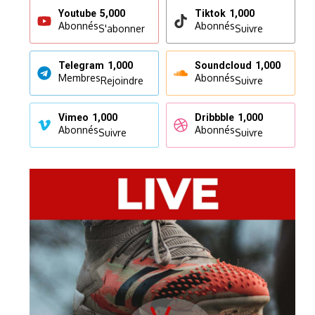
Youtube
5,000
Tiktok
1,000
Abonnés
Abonnés
S'abonner
Suivre
Telegram
1,000
Soundcloud
1,000
Membres
Abonnés
Rejoindre
Suivre
Vimeo
1,000
Dribbble
1,000
Abonnés
Abonnés
Suivre
Suivre