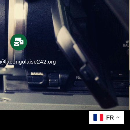
t@lacongolaise242.org
FR