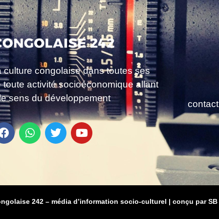
a culture congolaise dans toutes ses
e toute activité socioéconomique allant
le sens du développement
contac
ongolaise 242 – média d’information socio-culturel
|
conçu par SB