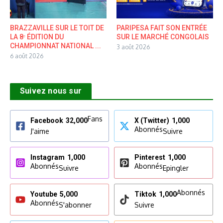
BRAZZAVILLE SUR LE TOIT DE
PARIPESA FAIT SON ENTRÉE
LA 8ᵉ ÉDITION DU
SUR LE MARCHÉ CONGOLAIS
CHAMPIONNAT NATIONAL ...
3 août 2026
6 août 2026
Suivez nous sur
Fans
Facebook
32,000
X (Twitter)
1,000
Abonnés
J'aime
Suivre
Instagram
1,000
Pinterest
1,000
Abonnés
Abonnés
Suivre
Epingler
Abonnés
Youtube
5,000
Tiktok
1,000
Abonnés
S'abonner
Suivre