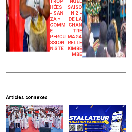
TROP
NUEL
HÉES
SAISO
« SAN
N 2 »
ZA »
DE LA
COMM
CHAN
E
TRE
PERCU
MAGA
SSION
RELLE
NISTE
KIMBE
MBE
Articles connexes