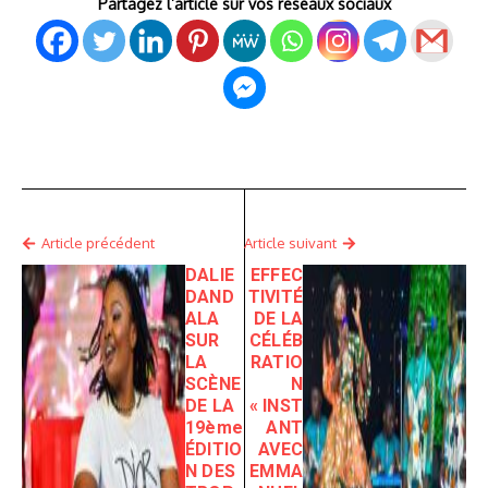
Partagez l’article sur vos réseaux sociaux
Article précédent
Article suivant
DALIE
EFFEC
DAND
TIVITÉ
ALA
DE LA
SUR
CÉLÉB
LA
RATIO
SCÈNE
N
DE LA
« INST
19ème
ANT
ÉDITIO
AVEC
N DES
EMMA