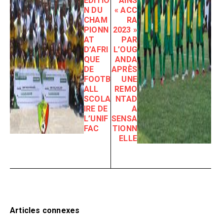
ÉDITIO
AINS
N DU
« ACC
CHAM
RA
PIONN
2023 »
AT
PAR
D’AFRI
L’OUG
QUE
ANDA
DE
APRÈS
FOOTB
UNE
ALL
REMO
SCOLA
NTAD
IRE DE
A
L’UNIF
SENSA
FAC
TIONN
ELLE
Articles connexes