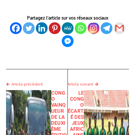
Partagez l’article sur vos réseaux sociaux
Article précédent
Article suivant
CONG
LE
O
CONG
VAINQ
O
UEUR
ÉCART
DE LA
É DES
DEUXI
JEUX
ÈME
AFRIC