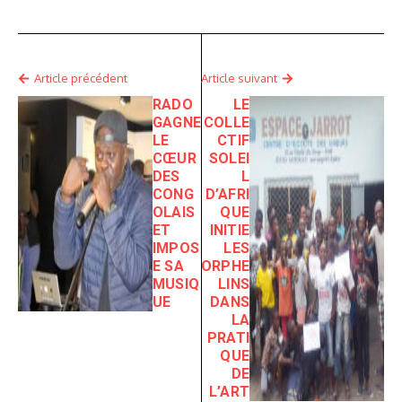
Article précédent
Article suivant
RADO
LE
GAGNE
COLLE
LE
CTIF
CŒUR
SOLEI
DES
L
CONG
D’AFRI
OLAIS
QUE
ET
INITIE
IMPOS
LES
E SA
ORPHE
MUSIQ
LINS
UE
DANS
LA
PRATI
QUE
DE
L’ART