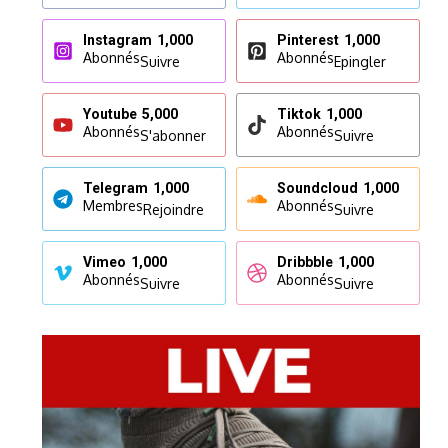
Instagram
1,000
Pinterest
1,000
Abonnés
Abonnés
Suivre
Epingler
Youtube
5,000
Tiktok
1,000
Abonnés
Abonnés
S'abonner
Suivre
Telegram
1,000
Soundcloud
1,000
Membres
Abonnés
Rejoindre
Suivre
Vimeo
1,000
Dribbble
1,000
Abonnés
Abonnés
Suivre
Suivre