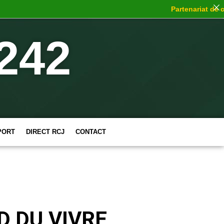
Partenariat de choc
:
242
PORT
DIRECT RCJ
CONTACT
D DU VIVRE