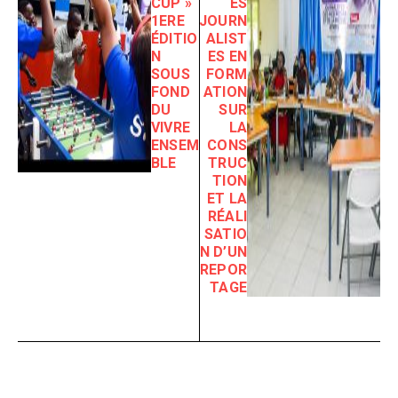
CUP »
ES
1ERE
JOURN
ÉDITIO
ALIST
N
ES EN
SOUS
FORM
FOND
ATION
DU
SUR
VIVRE
LA
ENSEM
CONS
BLE
TRUC
TION
ET LA
RÉALI
SATIO
N D’UN
REPOR
TAGE