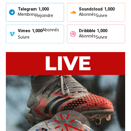
Telegram
1,000
Soundcloud
1,000
Membres
Abonnés
Rejoindre
Suivre
Abonnés
Vimeo
1,000
Dribbble
1,000
Abonnés
Suivre
Suivre