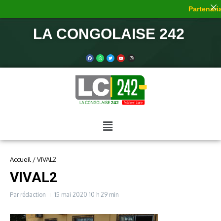
Partenaria
LA CONGOLAISE 242
Accueil
/
VIVAL2
VIVAL2
Par
rédaction
15 mai 2020
10 h 29 min