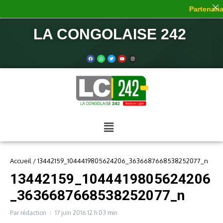
Partenariat
LA CONGOLAISE 242
Accueil
/
13442159_1044419805624206_3636687668538252077_n
13442159_1044419805624206
_3636687668538252077_n
Par
rédaction
17 juin 2016
12 h 03 min