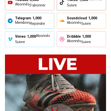
Abonnés
S'abonner
Suivre
Telegram
1,000
Soundcloud
1,000
Membres
Abonnés
Rejoindre
Suivre
Abonnés
Vimeo
1,000
Dribbble
1,000
Abonnés
Suivre
Suivre