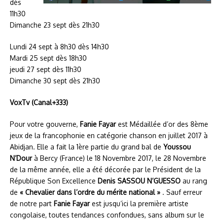
dès
11h30
Dimanche 23 sept dès 21h30
Lundi 24 sept à 8h30 dès 14h30
Mardi 25 sept dès 18h30
jeudi 27 sept dès 11h30
Dimanche 30 sept dès 21h30
VoxTv (Canal+333)
Pour votre gouverne,
Fanie Fayar
est Médaillée d’or des 8ème
jeux de la francophonie en catégorie chanson en juillet 2017 à
Abidjan. Elle a fait la 1ère partie du grand bal de
Youssou
N’Dour
à Bercy (France) le 18 Novembre 2017, le 28 Novembre
de la même année, elle a été décorée par le Président de la
République Son Excellence
Denis SASSOU N’GUESSO
au rang
de
« Chevalier dans l’ordre du mérite national »
. Sauf erreur
de notre part
Fanie Fayar
est jusqu’ici la première artiste
congolaise, toutes tendances confondues, sans album sur le