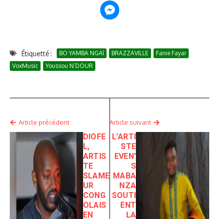
Étiquetté :
BO YAMBA NGAî
BRAZZAVILLE
Fanie Fayar
VoxMusic
Youssou N’DOUR
Article précédent
Article suivant
DIOFE
L’ARTI
L,
STE
ARTIS
EVEN’
TE
S
SLAME
MABA
UR
NZA
CONG
SOUTI
OLAIS
ENT
EN
LA