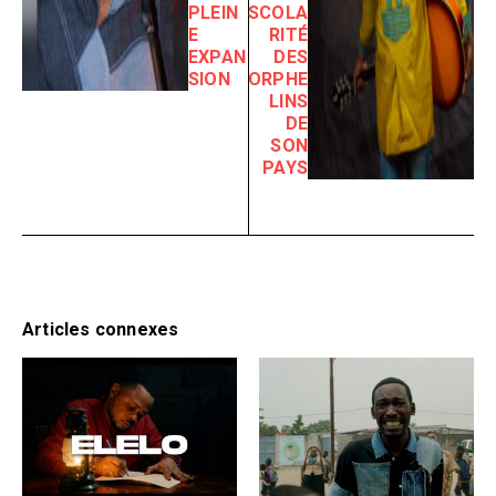
PLEIN
SCOLA
E
RITÉ
EXPAN
DES
SION
ORPHE
LINS
DE
SON
PAYS
Articles connexes