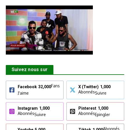
Suivez nous sur
Fans
Facebook
32,000
X (Twitter)
1,000
Abonnés
J'aime
Suivre
Instagram
1,000
Pinterest
1,000
Abonnés
Abonnés
Suivre
Epingler
Abonnés
Youtube
5,000
Tiktok
1,000