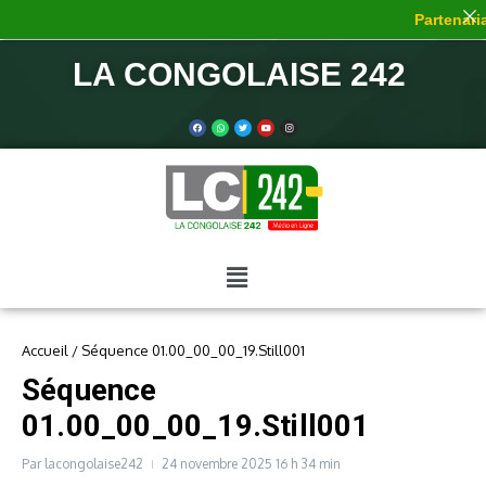
Partenaria
LA CONGOLAISE 242
Accueil
/
Séquence 01.00_00_00_19.Still001
Séquence
01.00_00_00_19.Still001
Par
lacongolaise242
24 novembre 2025
16 h 34 min