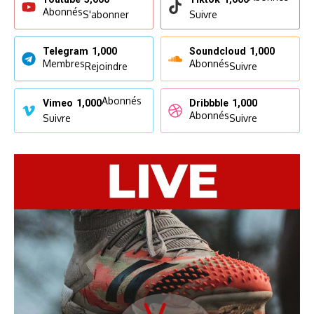
Abonnés
S'abonner
Suivre
Telegram
1,000
Soundcloud
1,000
Membres
Abonnés
Rejoindre
Suivre
Abonnés
Vimeo
1,000
Dribbble
1,000
Abonnés
Suivre
Suivre