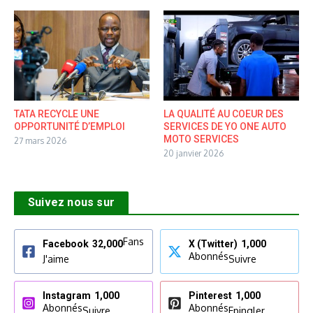
TATA RECYCLE UNE
LA QUALITÉ AU COEUR DES
OPPORTUNITÉ D’EMPLOI
SERVICES DE YO ONE AUTO
MOTO SERVICES
27 mars 2026
20 janvier 2026
Suivez nous sur
Fans
Facebook
32,000
X (Twitter)
1,000
Abonnés
J'aime
Suivre
Instagram
1,000
Pinterest
1,000
Abonnés
Abonnés
Suivre
Epingler