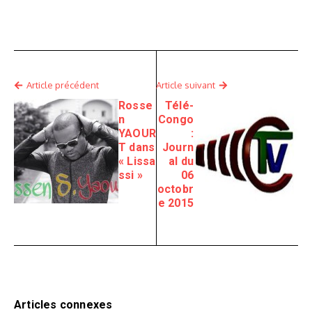
Article précédent
Article suivant
Rosse
Télé-
n
Congo
YAOUR
:
T dans
Journ
« Lissa
al du
ssi »
06
octobr
e 2015
Articles connexes