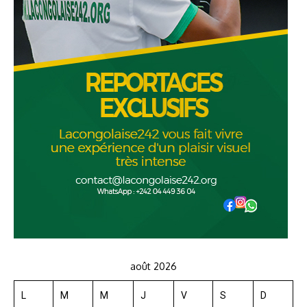
août 2026
L
M
M
J
V
S
D