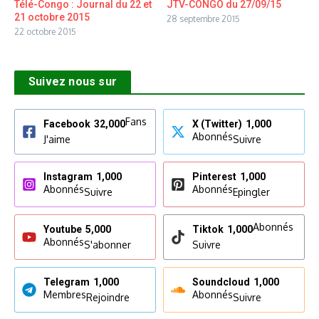
Télé-Congo : Journal du 22 et
JTV-CONGO du 27/09/15
21 octobre 2015
28 septembre 2015
22 octobre 2015
Suivez nous sur
Fans
Facebook
32,000
X (Twitter)
1,000
Abonnés
J'aime
Suivre
Instagram
1,000
Pinterest
1,000
Abonnés
Abonnés
Suivre
Epingler
Abonnés
Youtube
5,000
Tiktok
1,000
Abonnés
S'abonner
Suivre
Telegram
1,000
Soundcloud
1,000
Membres
Abonnés
Rejoindre
Suivre