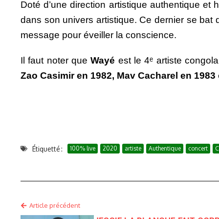
Doté d’une direction artistique authentique e
dans son univers artistique. Ce dernier se bat
message pour éveiller la conscience.
Il faut noter que
Wayé
est le 4ᵉ artiste congol
Zao Casimir en 1982, Mav Cacharel en 1983 
Étiquetté :
100% live
2020
artiste
Authentique
concert
C
Article précédent