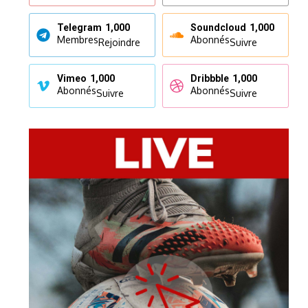
Telegram
1,000
Soundcloud
1,000
Membres
Abonnés
Rejoindre
Suivre
Vimeo
1,000
Dribbble
1,000
Abonnés
Abonnés
Suivre
Suivre