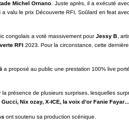
tade Michel Ornano
. Juste après, il a exécuté av
i a valu le prix Découverte RFI, Soûlard en feat av
ublic congolais a voté massivement pour
Jessy B
, ar
verte RFI
2023. Pour la circonstance, cette dernièr
é
a proposé au public une prestation 100% live por
 la présence de plusieurs surprises, lesquelles surpri
l Gucci, Nix ozay, X-ICE, la voix d’or Fanie Fayar
ss
ont soutenu sa production scénique.