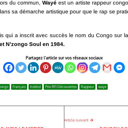
t hors du commun,
Wayé
est un artiste rappeur congola
 dans sa démarche artistique pour que le rap se prat
ais qui a inscrit avec succès le nom du Congo sur la
et N’zongo Soul en 1984.
Partagez l’article sur vos réseaux sociaux
ongo
Français
Institut
Prix RFI Découvertes
Rappeur
waye
Article suivant