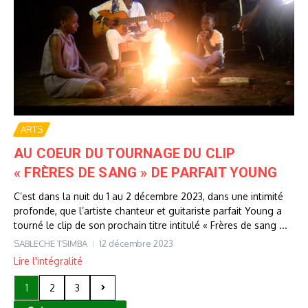
ARTS
AU COEUR DU TOURNAGE DU CLIP
« FRÈRES DE SANG » DE PARFAIT YOUNG
C’est dans la nuit du 1 au 2 décembre 2023, dans une intimité
profonde, que l’artiste chanteur et guitariste parfait Young a
tourné le clip de son prochain titre intitulé « Frères de sang ...
SABLECHE TSIMBA
12 décembre 2023
Lire l'intégralité
1
2
3