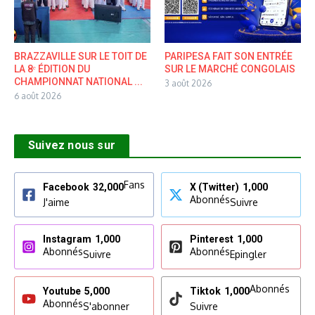
BRAZZAVILLE SUR LE TOIT DE
PARIPESA FAIT SON ENTRÉE
LA 8ᵉ ÉDITION DU
SUR LE MARCHÉ CONGOLAIS
CHAMPIONNAT NATIONAL ...
3 août 2026
6 août 2026
Suivez nous sur
Fans
Facebook
32,000
X (Twitter)
1,000
Abonnés
J'aime
Suivre
Instagram
1,000
Pinterest
1,000
Abonnés
Abonnés
Suivre
Epingler
Abonnés
Youtube
5,000
Tiktok
1,000
Abonnés
S'abonner
Suivre