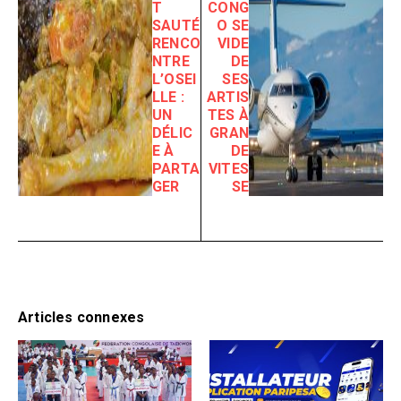
T
CONG
SAUTÉ
O SE
RENCO
VIDE
NTRE
DE
L’OSEI
SES
LLE :
ARTIS
UN
TES À
DÉLIC
GRAN
E À
DE
PARTA
VITES
GER
SE
Articles connexes