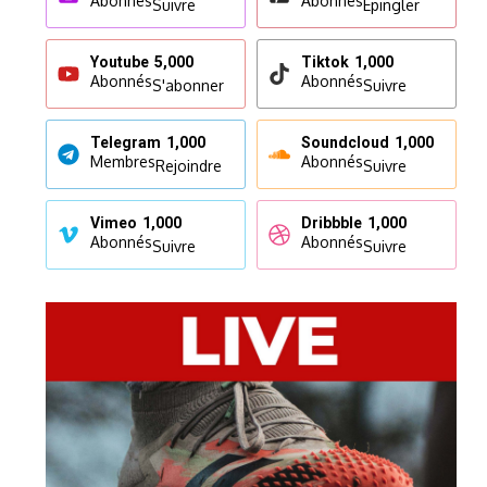
Abonnés
Abonnés
Suivre
Epingler
Youtube
5,000
Tiktok
1,000
Abonnés
Abonnés
S'abonner
Suivre
Telegram
1,000
Soundcloud
1,000
Membres
Abonnés
Rejoindre
Suivre
Vimeo
1,000
Dribbble
1,000
Abonnés
Abonnés
Suivre
Suivre