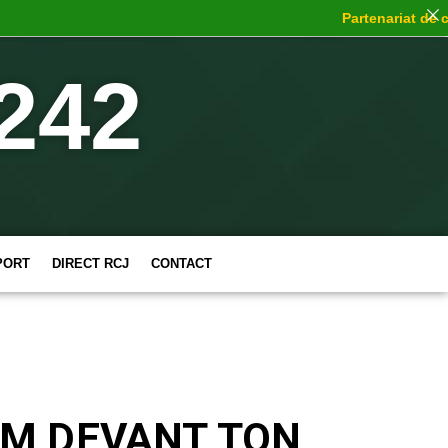
Partenariat de choc
:
242
PORT
DIRECT RCJ
CONTACT
UM DEVANT TON