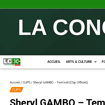
LA CON
ACCUEIL
ARTS & CULTURE
F
Accueil
/
CLIPS
/
Sheryl GAMBO – Tem’seh [Clip Officiel]
CLIPS
Sheryl GAMBO – Tem’s