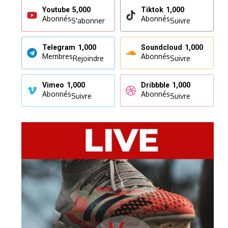
Youtube
5,000
Tiktok
1,000
Abonnés
Abonnés
S'abonner
Suivre
Telegram
1,000
Soundcloud
1,000
Membres
Abonnés
Rejoindre
Suivre
Vimeo
1,000
Dribbble
1,000
Abonnés
Abonnés
Suivre
Suivre