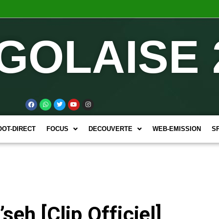
GOLAISE 
OOT-DIRECT
FOCUS
DECOUVERTE
WEB-EMISSION
S
eh [Clip Officiel]