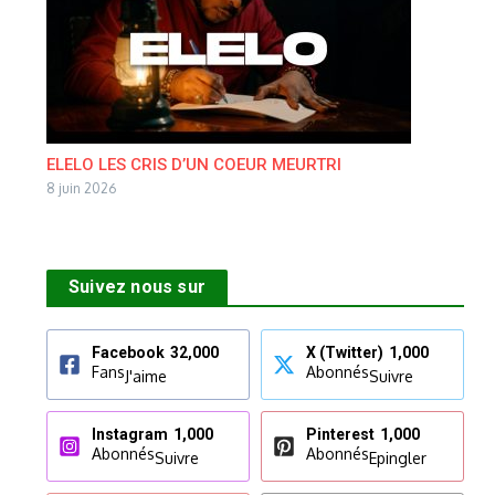
ELELO LES CRIS D’UN COEUR MEURTRI
8 juin 2026
Suivez nous sur
Facebook
32,000
X (Twitter)
1,000
Fans
Abonnés
J'aime
Suivre
Instagram
1,000
Pinterest
1,000
Abonnés
Abonnés
Suivre
Epingler