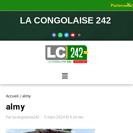
Partenariat 
LA CONGOLAISE 242
Accueil
/
almy
almy
Par
lacongolaise242
5 mars 2024
10 h 24 min