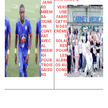
Article suivant
JANA
RD
VERS
MBEM
UNE
BA
FABRI
SIGNE
CATIO
UN
N DES
CONT
CRÈME
RAT
S
AVEC
SOLAI
AL
RES
MERRI
POUR
KH
LES
POUR
ALBIN
TROIS
OS AU
SAISO
CONG
NS
O