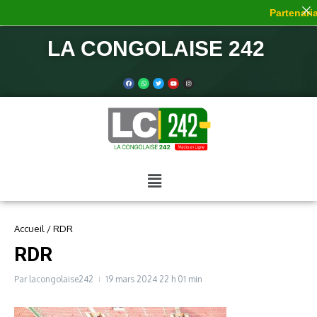
Partenariat
LA CONGOLAISE 242
Accueil
/
RDR
RDR
Par
lacongolaise242
19 mars 2024
22 h 01 min