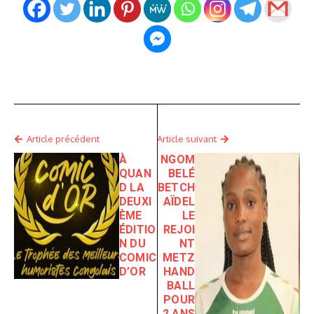
Article précédent
Article suivant
À
NGOM
QUAN
BELÉ
D LA
BETCH
DEUXI
AÏDEL
ÈME
LE
ÉDITIO
REJOI
N DU
NT
COMIC
METZ
D’OR
HAND
BALL
POUR
2 ANS