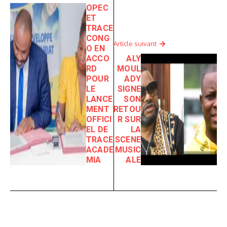
OPEC
ET
TRACE
CONG
Article suivant
O EN
ACCO
ALY
RD
MOUL
POUR
ADY
LE
SIGNE
LANCE
SON
MENT
RETOU
OFFICI
R SUR
EL DE
LA
TRACE
SCENE
ACADE
MUSIC
MIA
ALE