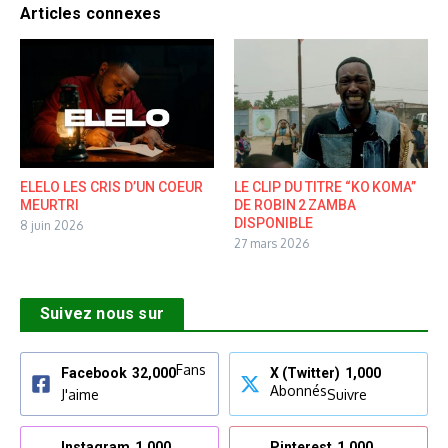
Articles connexes
ELELO LES CRIS D’UN COEUR
LE CLIP DU TITRE “KO KOMA”
MEURTRI
DE ROBIN 2 ZAMBA
DISPONIBLE
8 juin 2026
27 mars 2026
Suivez nous sur
Fans
Facebook
32,000
X (Twitter)
1,000
Abonnés
J'aime
Suivre
Instagram
1,000
Pinterest
1,000