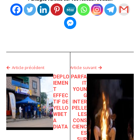
Article précédent
Article suivant
DEPLO
PARFA
IEMEN
IT
T
YOUN
EFFEC
G
TIF DE
INTER
YELLO
PELLE
WBET
LES
A
CONS
DIATA
CIENC
ES
SUR