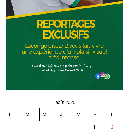
août 2026
L
M
M
J
V
S
D
1
2