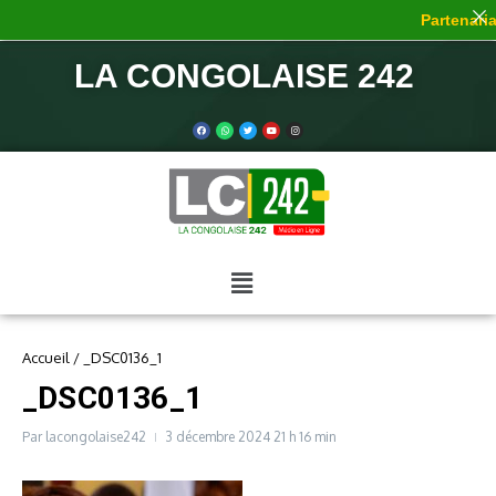
Partenariat
LA CONGOLAISE 242
Accueil
/
_DSC0136_1
_DSC0136_1
Par
lacongolaise242
3 décembre 2024
21 h 16 min