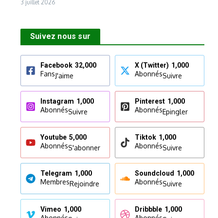
3 juillet 2026
Suivez nous sur
Facebook
32,000
X (Twitter)
1,000
Fans
Abonnés
J'aime
Suivre
Instagram
1,000
Pinterest
1,000
Abonnés
Abonnés
Suivre
Epingler
Youtube
5,000
Tiktok
1,000
Abonnés
Abonnés
S'abonner
Suivre
Telegram
1,000
Soundcloud
1,000
Membres
Abonnés
Rejoindre
Suivre
Vimeo
1,000
Dribbble
1,000
Abonnés
Abonnés