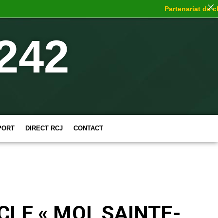
Partenariat de choc
242
PORT
DIRECT RCJ
CONTACT
LE « MOI, SAINTE-