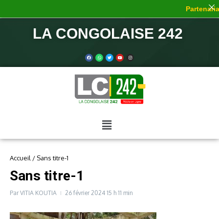
Partenariat
LA CONGOLAISE 242
Accueil
/
Sans titre-1
Sans titre-1
Par
VITIA KOUTIA
26 février 2024
15 h 11 min