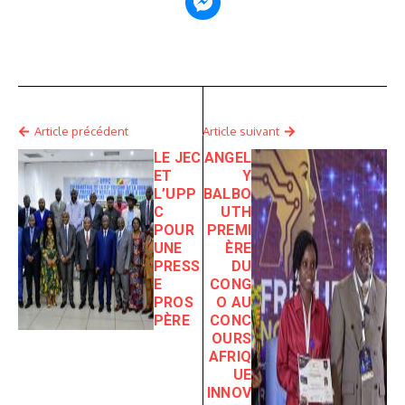
Article précédent
Article suivant
LE JEC
ANGEL
ET
Y
L’UPP
BALBO
C
UTH
POUR
PREMI
UNE
ÈRE
PRESS
DU
E
CONG
PROS
O AU
PÈRE
CONC
OURS
AFRIQ
UE
INNOV