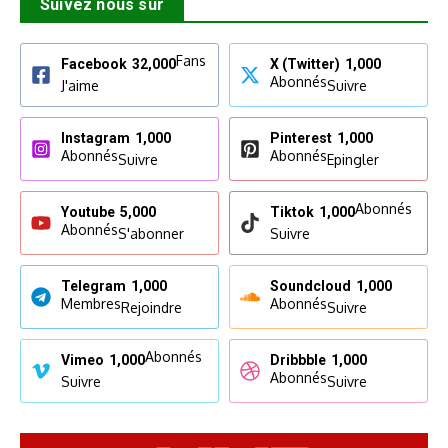
Suivez nous sur
Fans
Facebook
32,000
X (Twitter)
1,000
Abonnés
J'aime
Suivre
Instagram
1,000
Pinterest
1,000
Abonnés
Abonnés
Suivre
Epingler
Abonnés
Youtube
5,000
Tiktok
1,000
Abonnés
S'abonner
Suivre
Telegram
1,000
Soundcloud
1,000
Membres
Abonnés
Rejoindre
Suivre
Abonnés
Vimeo
1,000
Dribbble
1,000
Abonnés
Suivre
Suivre