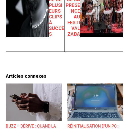
PLUSI
PRESE
EURS
NCE
CLIPS
AU
À
FESTI
SUCCÈ
VAL
S
ZABA
Articles connexes
BUZZ – DÉRIVE : QUAND LA
RÉINITIALISATION D’UN PC :