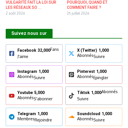
VULGARITÉ FAIT LA LOI SUR
POURQUOI, QUAND ET
LES RÉSEAUX SO ...
COMMENT FAIRE ?
2 août 2026
25 juillet 2026
Suivez nous sur
Fans
Facebook
32,000
X (Twitter)
1,000
Abonnés
J'aime
Suivre
Instagram
1,000
Pinterest
1,000
Abonnés
Abonnés
Suivre
Epingler
Abonnés
Youtube
5,000
Tiktok
1,000
Abonnés
S'abonner
Suivre
Telegram
1,000
Soundcloud
1,000
Membres
Abonnés
Rejoindre
Suivre