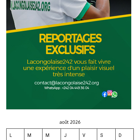
août 2026
L
M
M
J
V
S
D