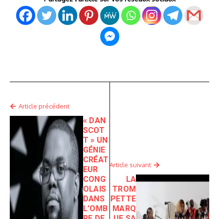
Article précédent
« DAN
SCOT
T » UN
GÉNIE
CRÉAT
Article suivant
EUR
CONG
LA
OLAIS
TROM
DANS
PETTE
L’OMB
MARQ
RE DE
UE SA