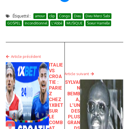
Étiquetté :
amour
clip
Congo
Dieu
Dieu Merci Sabi
GOSPEL
Inconditionnel
L'Abbé
MUSIQUE
Soeur Harrielle
Article précédent
ITALIE
VS
Article suivant
CROA
TIE :
SYLVAI
PARIE
N
Z
BEMB
CHEZ
A,
1XBET
L’UN
SUR
DES
LE
PLUS
COMB
GRAN
AT
DS