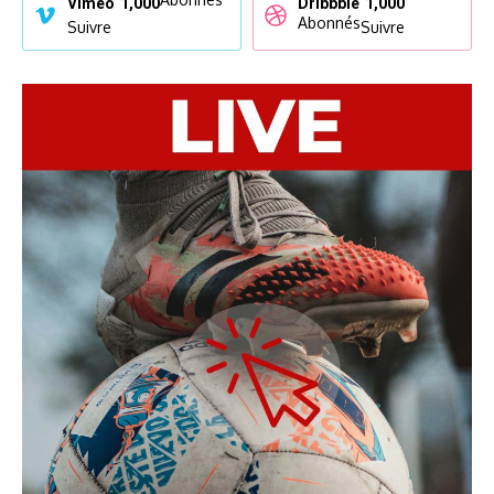
Vimeo
1,000
Dribbble
1,000
Abonnés
Suivre
Suivre