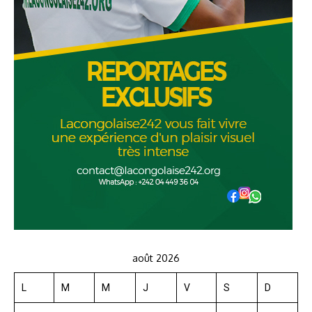
août 2026
L
M
M
J
V
S
D