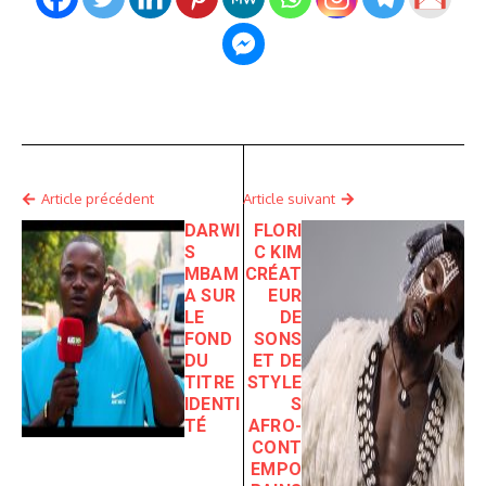
Article précédent
Article suivant
DARWI
FLORI
S
C KIM
MBAM
CRÉAT
A SUR
EUR
LE
DE
FOND
SONS
DU
ET DE
TITRE
STYLE
IDENTI
S
TÉ
AFRO-
CONT
EMPO