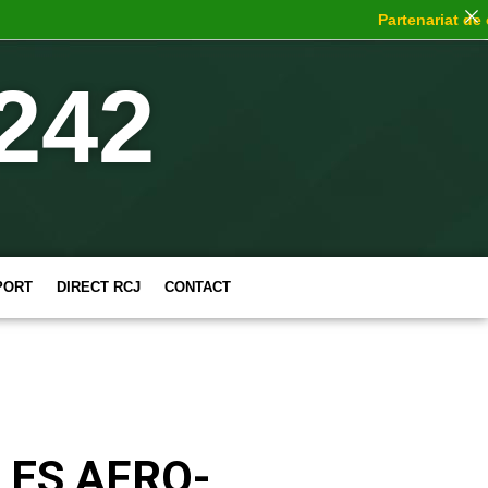
Partenariat de choc
:
242
PORT
DIRECT RCJ
CONTACT
LES AFRO-