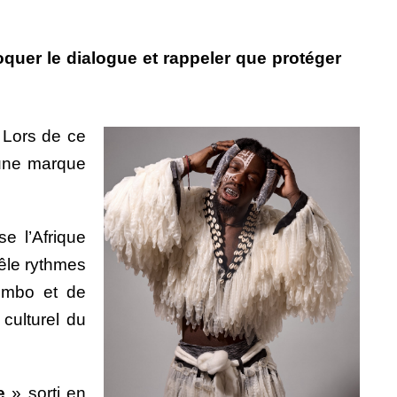
oquer le dialogue et rappeler que protéger
. Lors de ce
 une marque
e l’Afrique
mêle rythmes
lombo et de
culturel du
e
» sorti en