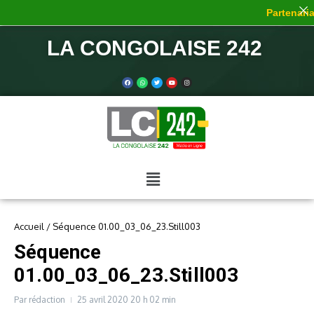
Partenariat
LA CONGOLAISE 242
Accueil
/
Séquence 01.00_03_06_23.Still003
Séquence
01.00_03_06_23.Still003
Par
rédaction
25 avril 2020
20 h 02 min