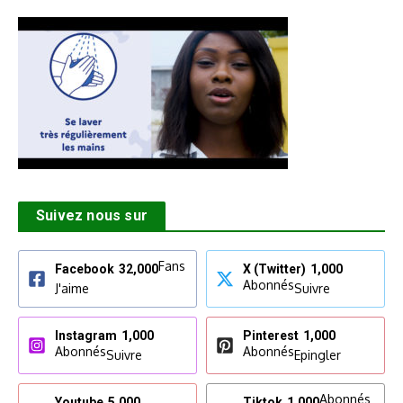
Suivez nous sur
Fans
Facebook
32,000
X (Twitter)
1,000
Abonnés
J'aime
Suivre
Instagram
1,000
Pinterest
1,000
Abonnés
Abonnés
Suivre
Epingler
Abonnés
Youtube
5,000
Tiktok
1,000