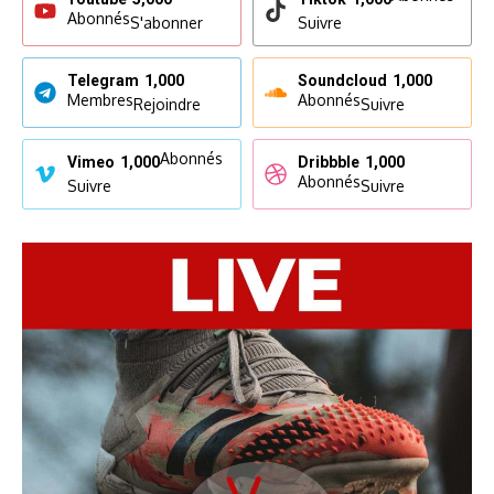
Abonnés
S'abonner
Suivre
Telegram
1,000
Soundcloud
1,000
Membres
Abonnés
Rejoindre
Suivre
Abonnés
Vimeo
1,000
Dribbble
1,000
Abonnés
Suivre
Suivre