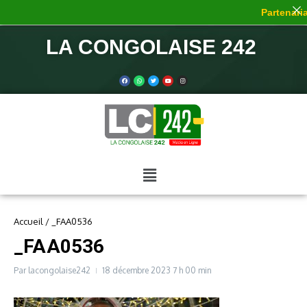
Partenariat
LA CONGOLAISE 242
Accueil
/
_FAA0536
_FAA0536
Par
lacongolaise242
18 décembre 2023
7 h 00 min