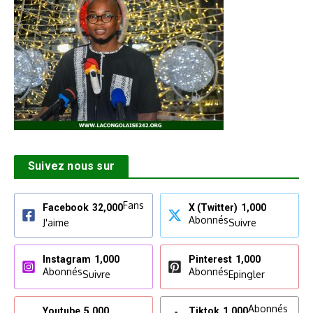
Suivez nous sur
Fans
Facebook
32,000
X (Twitter)
1,000
Abonnés
J'aime
Suivre
Instagram
1,000
Pinterest
1,000
Abonnés
Abonnés
Suivre
Epingler
Abonnés
Youtube
5,000
Tiktok
1,000