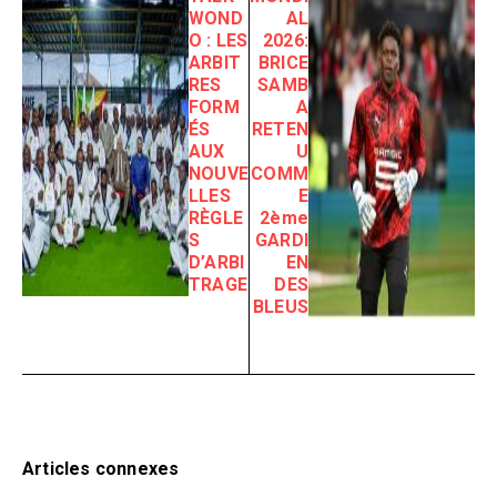
WOND
AL
O : LES
2026:
ARBIT
BRICE
RES
SAMB
FORM
A
ÉS
RETEN
AUX
U
NOUVE
COMM
LLES
E
RÈGLE
2ème
S
GARDI
D’ARBI
EN
TRAGE
DES
BLEUS
Articles connexes