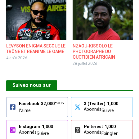
LEVYSON ENIGMA SECOUE LE
NZAOU-KISSOLO LE
TRÔNE ET RÉANIME LE GAME
PHOTOGRAPHE DU
QUOTIDIEN AFRICAIN
4 août 2026
28 juillet 2026
Suivez nous sur
Fans
Facebook
32,000
X (Twitter)
1,000
Abonnés
J'aime
Suivre
Instagram
1,000
Pinterest
1,000
Abonnés
Abonnés
Suivre
Epingler