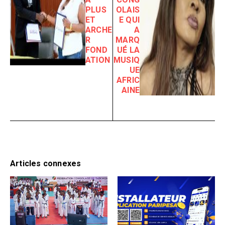
PLUS
OLAIS
ET
E QUI
ARCHE
A
R
MARQ
FOND
UÉ LA
ATION
MUSIQ
UE
AFRIC
AINE
Articles connexes