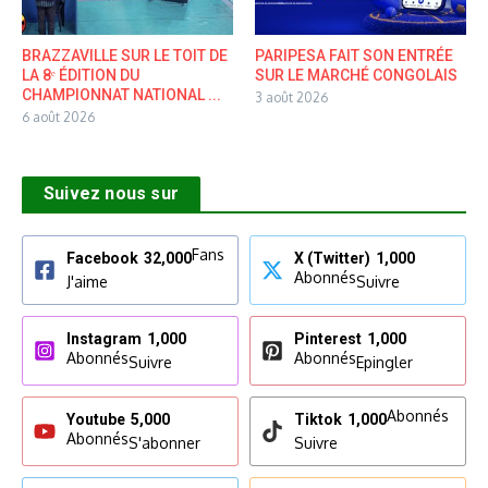
BRAZZAVILLE SUR LE TOIT DE
PARIPESA FAIT SON ENTRÉE
LA 8ᵉ ÉDITION DU
SUR LE MARCHÉ CONGOLAIS
CHAMPIONNAT NATIONAL ...
3 août 2026
6 août 2026
Suivez nous sur
Fans
Facebook
32,000
X (Twitter)
1,000
Abonnés
J'aime
Suivre
Instagram
1,000
Pinterest
1,000
Abonnés
Abonnés
Suivre
Epingler
Abonnés
Youtube
5,000
Tiktok
1,000
Abonnés
S'abonner
Suivre