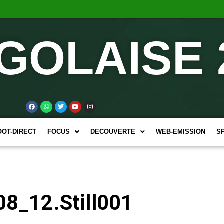
GOLAISE 
OOT-DIRECT
FOCUS
DECOUVERTE
WEB-EMISSION
S
8_12.Still001