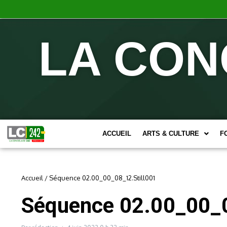
LA CON
ACCUEIL
ARTS & CULTURE
F
Accueil
/
Séquence 02.00_00_08_12.Still001
Séquence 02.00_00_0