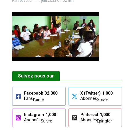
Par
rédaction
4 juin 2022
0 h 32 min
Suivez nous sur
Facebook
32,000
X (Twitter)
1,000
Fans
Abonnés
J'aime
Suivre
Instagram
1,000
Pinterest
1,000
Abonnés
Abonnés
Suivre
Epingler