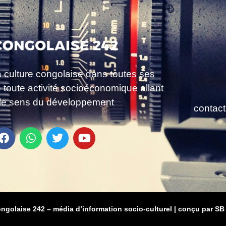
a culture congolaise dans toutes ses
e toute activité socioéconomique allant
le sens du développement
contac
ongolaise 242 – média d’information socio-culturel
|
conçu par SB