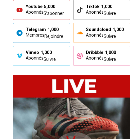
Youtube
5,000
Tiktok
1,000
Abonnés
Abonnés
S'abonner
Suivre
Telegram
1,000
Soundcloud
1,000
Membres
Abonnés
Rejoindre
Suivre
Vimeo
1,000
Dribbble
1,000
Abonnés
Abonnés
Suivre
Suivre