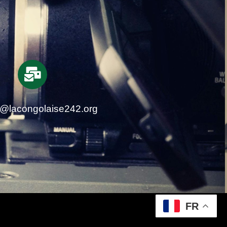
t@lacongolaise242.org
FR