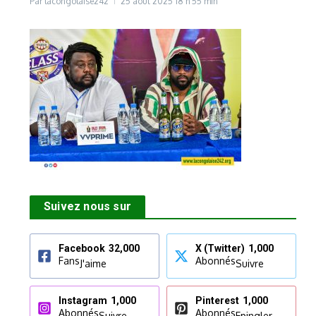
Par
lacongolaise242
25 août 2025
18 h 55 min
Suivez nous sur
Facebook
32,000
X (Twitter)
1,000
Fans
Abonnés
J'aime
Suivre
Instagram
1,000
Pinterest
1,000
Abonnés
Abonnés
Suivre
Epingler