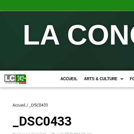
LA CON
ACCUEIL
ARTS & CULTURE
F
Accueil
/
_DSC0433
_DSC0433