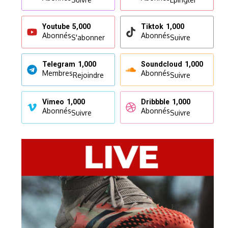
Youtube
5,000
Tiktok
1,000
Abonnés
Abonnés
S'abonner
Suivre
Telegram
1,000
Soundcloud
1,000
Membres
Abonnés
Rejoindre
Suivre
Vimeo
1,000
Dribbble
1,000
Abonnés
Abonnés
Suivre
Suivre