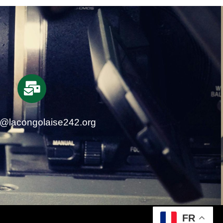
t@lacongolaise242.org
FR