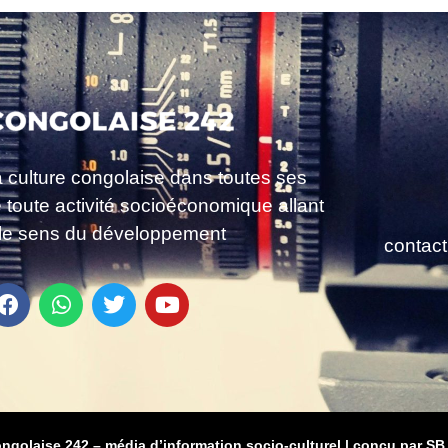
a culture congolaise dans toutes ses
e toute activité socioéconomique allant
le sens du développement
contac
ongolaise 242 – média d’information socio-culturel
|
conçu par SB