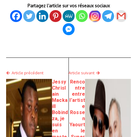
Partagez l’article sur vos réseaux sociaux
Article précédent
Article suivant
Jessy
Renco
Chrisl
ntre
ain
entre
Macka
l’artist
ill
e
Bobind
Rosse
za, je
n
suis
Yaourt
en
le
maste
Super