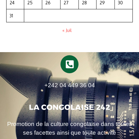
24
25
26
27
28
29
30
31
« Juil
+242 04 449 36 04
Promotion de la culture congolaise dans toutes
ses facettes ainsi que toute activité