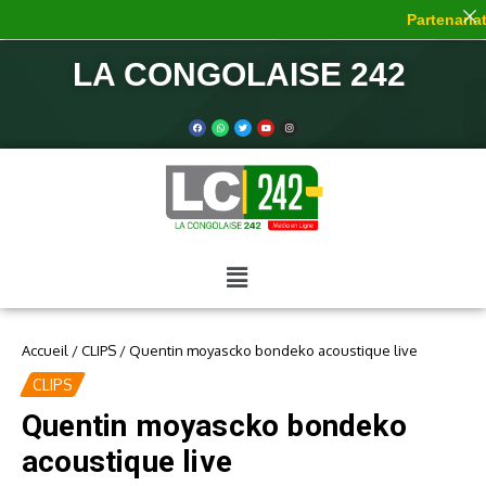
Partenariat 
LA CONGOLAISE 242
Accueil
/
CLIPS
/
Quentin moyascko bondeko acoustique live
CLIPS
Quentin moyascko bondeko
acoustique live