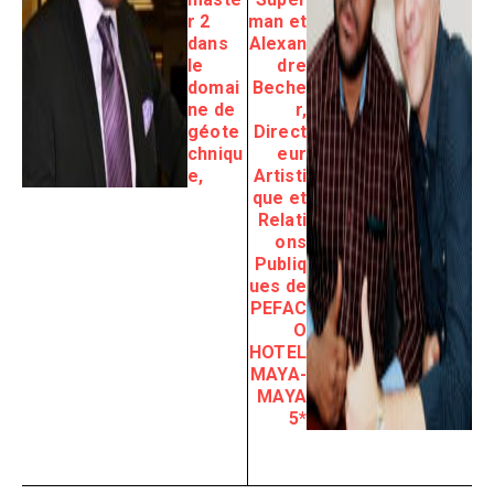
r 2
man et
dans
Alexan
le
dre
domai
Beche
ne de
r,
géote
Direct
chniqu
eur
e,
Artisti
que et
Relati
ons
Publiq
ues de
PEFAC
O
HOTEL
MAYA-
MAYA
5*