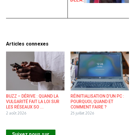
Articles connexes
BUZZ – DÉRIVE : QUAND LA
RÉINITIALISATION D’UN PC :
VULGARITÉ FAIT LA LOI SUR
POURQUOI, QUAND ET
LES RÉSEAUX SO ...
COMMENT FAIRE ?
2 août 2026
25 juillet 2026
Suivez nous sur