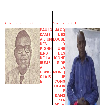
Article précédent
Article suivant
PAULO
JACQ
KAMB
UES
A L’UN
LOUBÉ
DES
LO
PIONN
UNE
IERS
DES
DE LA
ICÔNE
RUMB
S DE
A
LA
CONG
MUSIQ
OLAIS
UE
E
CONG
OLAIS
E
DANS
L’AU-
DELÀ.