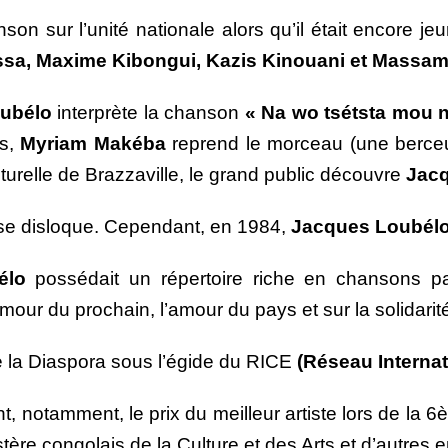
on sur l’unité nationale alors qu’il était encore
sa, Maxime Kibongui, Kazis Kinouani et Massam
ubélo
interprète la chanson
« Na wo tsétsta mou 
ès,
Myriam Makéba
reprend le morceau (une berceus
turelle de Brazzaville, le grand public découvre
Jacq
e disloque. Cependant, en 1984,
Jacques Loubél
élo
possédait un répertoire riche en chansons pa
l’amour du prochain, l’amour du pays et sur la solidar
de la Diaspora sous l’égide du RICE
(Réseau Internat
t, notamment, le prix du meilleur artiste lors de la 
stère congolais de la Culture et des Arts et d’autres 