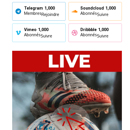
Telegram
1,000
Soundcloud
1,000
Membres
Abonnés
Rejoindre
Suivre
Vimeo
1,000
Dribbble
1,000
Abonnés
Abonnés
Suivre
Suivre