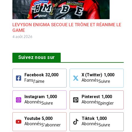
LEVYSON ENIGMA SECOUE LE TRÔNE ET RÉANIME LE
GAME
4 août 2026
Suivez nous sur
Facebook
32,000
X (Twitter)
1,000
Fans
Abonnés
J'aime
Suivre
Instagram
1,000
Pinterest
1,000
Abonnés
Abonnés
Suivre
Epingler
Youtube
5,000
Tiktok
1,000
Abonnés
Abonnés
S'abonner
Suivre