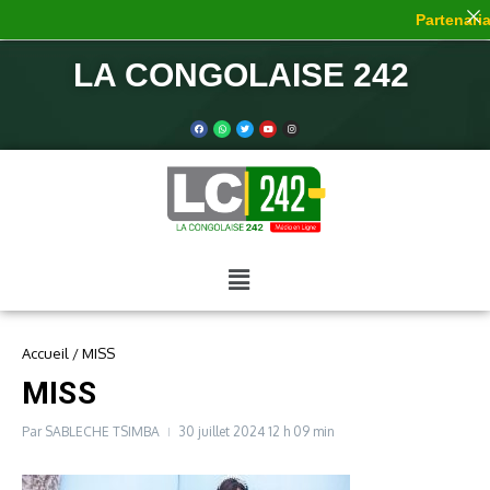
Partenariat
LA CONGOLAISE 242
Accueil
/
MISS
MISS
Par
SABLECHE TSIMBA
30 juillet 2024
12 h 09 min