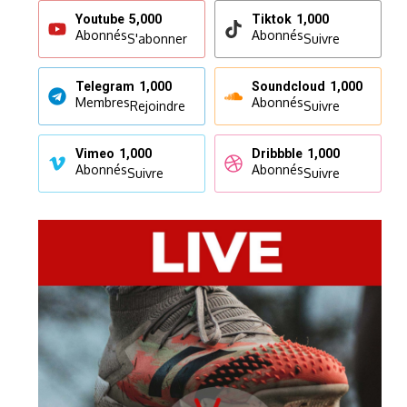
Youtube
5,000
Tiktok
1,000
Abonnés
Abonnés
S'abonner
Suivre
Telegram
1,000
Soundcloud
1,000
Membres
Abonnés
Rejoindre
Suivre
Vimeo
1,000
Dribbble
1,000
Abonnés
Abonnés
Suivre
Suivre