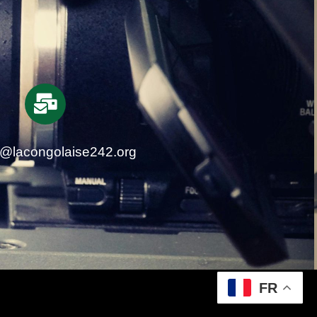
t@lacongolaise242.org
FR