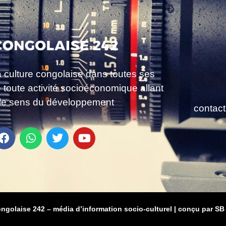
a culture congolaise dans toutes ses
e toute activité socioéconomique allant
le sens du développement
contac
ongolaise 242 – média d’information socio-culturel
|
conçu par SB