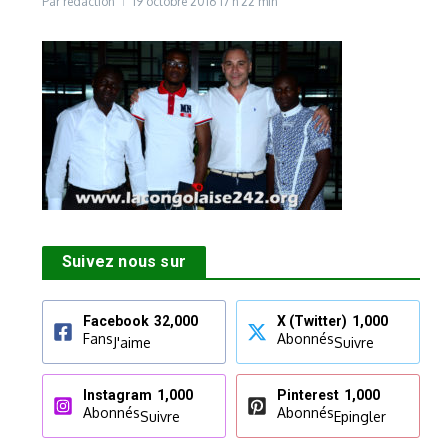
Par
rédaction
19 octobre 2016
17 h 22 min
Suivez nous sur
Facebook
32,000
X (Twitter)
1,000
Fans
Abonnés
J'aime
Suivre
Instagram
1,000
Pinterest
1,000
Abonnés
Abonnés
Suivre
Epingler