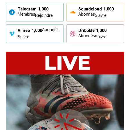
Telegram
1,000
Soundcloud
1,000
Membres
Abonnés
Rejoindre
Suivre
Abonnés
Vimeo
1,000
Dribbble
1,000
Abonnés
Suivre
Suivre