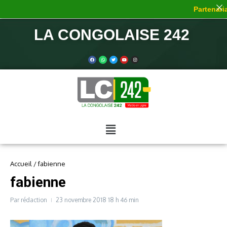
Partenaria
LA CONGOLAISE 242
Accueil
/
fabienne
fabienne
Par
rédaction
23 novembre 2018
18 h 46 min