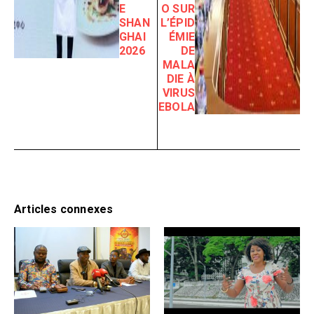
E
O SUR
SHAN
L’ÉPID
GHAI
ÉMIE
2026
DE
MALA
DIE À
VIRUS
EBOLA
Articles connexes