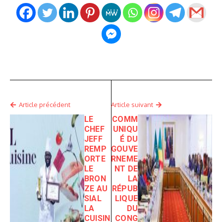
Article précédent
Article suivant
LE
COMM
CHEF
UNIQU
JEFF
É DU
REMP
GOUVE
ORTE
RNEME
LE
NT DE
BRON
LA
ZE AU
RÉPUB
SIAL
LIQUE
LA
DU
CUISIN
CONG