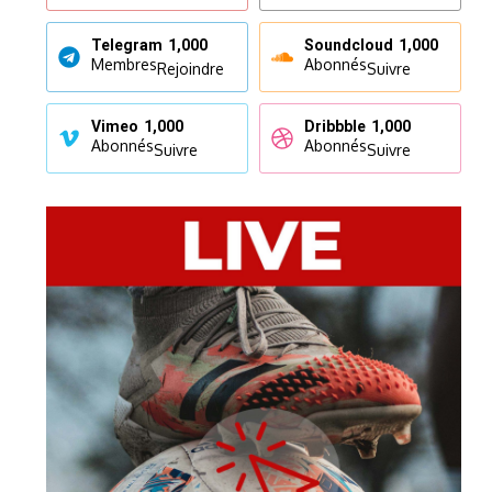
Telegram
1,000
Soundcloud
1,000
Membres
Abonnés
Rejoindre
Suivre
Vimeo
1,000
Dribbble
1,000
Abonnés
Abonnés
Suivre
Suivre