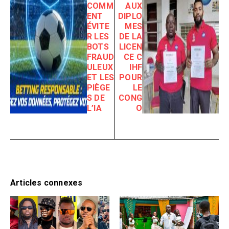
COMM
AUX
ENT
DIPLO
ÉVITE
MES
R LES
DE LA
BOTS
LICEN
FRAUD
CE C
ULEUX
IHF
ET LES
POUR
PIÈGE
LE
S DE
CONG
L’IA
O
Articles connexes