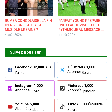
RUMBA CONGOLAISE : LA FIN
PARFAIT YOUNG PRÉPARE
D’UN REGNE FACE A LA
UNE CLAQUE VISUELLE ET
MUSIQUE URBAINE ?
RYTHMIQUE AU MESSAGE ...
5 août 2026
4 août 2026
Suivez nous sur
Fans
Facebook
32,000
X (Twitter)
1,000
Abonnés
J'aime
Suivre
Instagram
1,000
Pinterest
1,000
Abonnés
Abonnés
Suivre
Epingler
Abonnés
Youtube
5,000
Tiktok
1,000
Abonnés
S'abonner
Suivre