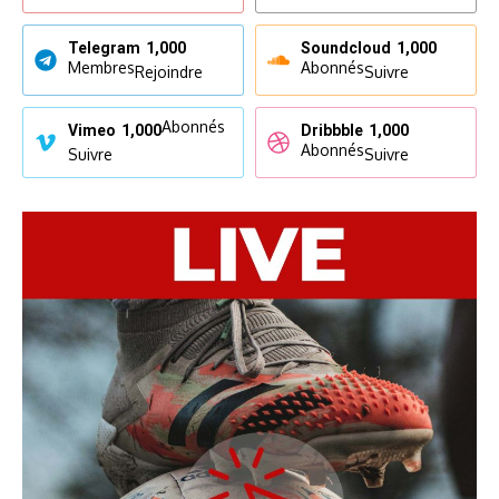
Telegram
1,000
Soundcloud
1,000
Membres
Abonnés
Rejoindre
Suivre
Abonnés
Vimeo
1,000
Dribbble
1,000
Abonnés
Suivre
Suivre