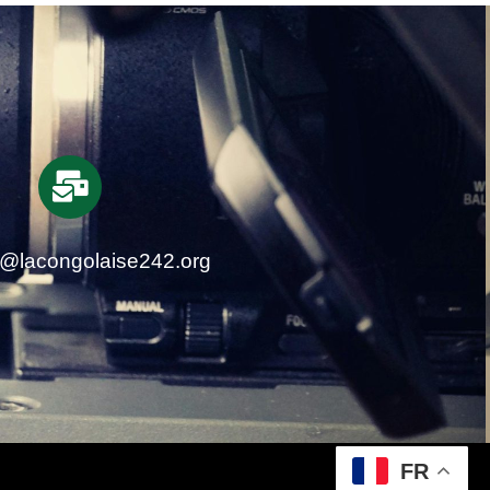
t@lacongolaise242.org
FR