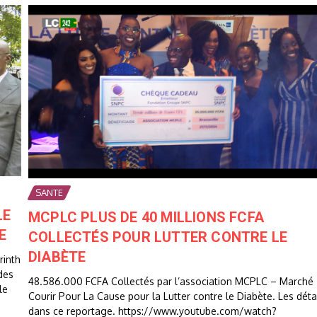
SANTE
LE
MCPLC PLUS DE 40 MILLIONS FCFA
E
COLLECTÉS POUR LUTTER CONTRE LE
DIABÈTE
rinth
des
48.586.000 FCFA Collectés par l’association MCPLC – Marché
le
Courir Pour La Cause pour la Lutter contre le Diabète. Les déta
dans ce reportage. https://www.youtube.com/watch?