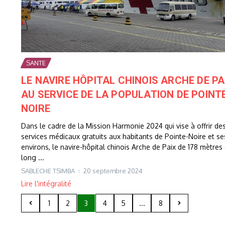
SANTE
LE NAVIRE HÔPITAL CHINOIS ARCHE DE PA
AU SERVICE DE LA POPULATION DE POINTE
NOIRE
Dans le cadre de la Mission Harmonie 2024 qui vise à offrir de
services médicaux gratuits aux habitants de Pointe-Noire et se
environs, le navire-hôpital chinois Arche de Paix de 178 mètres
long ...
SABLECHE TSIMBA
20 septembre 2024
Lire l'intégralité
1
2
3
4
5
...
8