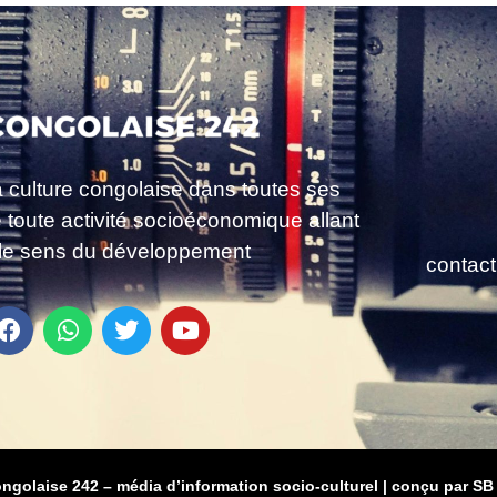
a culture congolaise dans toutes ses
e toute activité socioéconomique allant
le sens du développement
contac
ongolaise 242 – média d’information socio-culturel
|
conçu par SB