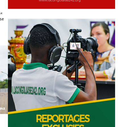
s«
ise