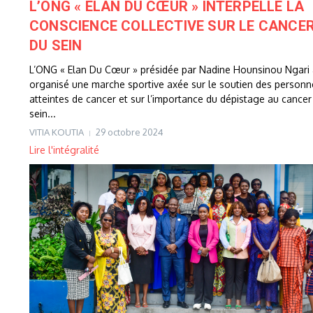
L’ONG « ELAN DU CŒUR » INTERPELLE LA
CONSCIENCE COLLECTIVE SUR LE CANCE
DU SEIN
L’ONG « Elan Du Cœur » présidée par Nadine Hounsinou Ngari
organisé une marche sportive axée sur le soutien des personn
atteintes de cancer et sur l’importance du dépistage au cancer
sein...
VITIA KOUTIA
29 octobre 2024
Lire l'intégralité