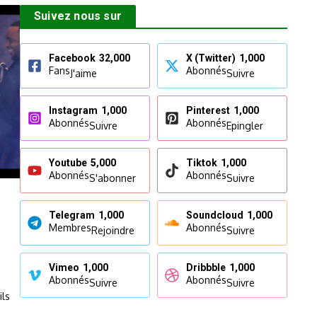
Suivez nous sur
Facebook
32,000
X (Twitter)
1,000
Fans
Abonnés
J'aime
Suivre
Instagram
1,000
Pinterest
1,000
Abonnés
Abonnés
Suivre
Epingler
Youtube
5,000
Tiktok
1,000
Abonnés
Abonnés
S'abonner
Suivre
Telegram
1,000
Soundcloud
1,000
Membres
Abonnés
Rejoindre
Suivre
Vimeo
1,000
Dribbble
1,000
Abonnés
Abonnés
Suivre
Suivre
ils