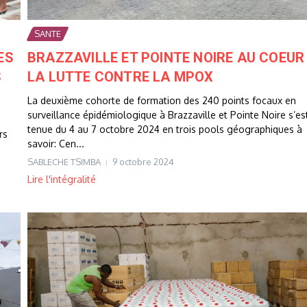
SANTE
ES
BRAZZAVILLE ET POINTE NOIRE AU COEUR
S
LA LUTTE CONTRE LA MPOX
La deuxième cohorte de formation des 240 points focaux en
surveillance épidémiologique à Brazzaville et Pointe Noire s’es
tenue du 4 au 7 octobre 2024 en trois pools géographiques à
rs
savoir: Cen...
SABLECHE TSIMBA
9 octobre 2024
Lire l'intégralité