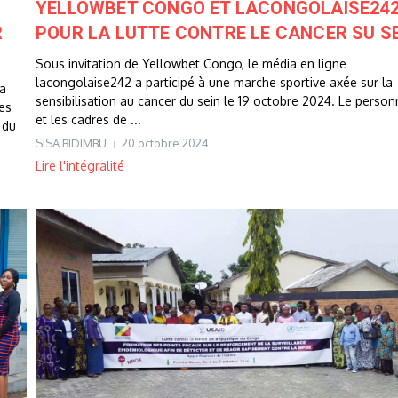
YELLOWBET CONGO ET LACONGOLAISE24
R
POUR LA LUTTE CONTRE LE CANCER SU S
Sous invitation de Yellowbet Congo, le média en ligne
lacongolaise242 a participé à une marche sportive axée sur la
 a
sensibilisation au cancer du sein le 19 octobre 2024. Le person
es
et les cadres de ...
 du
SISA BIDIMBU
20 octobre 2024
Lire l'intégralité