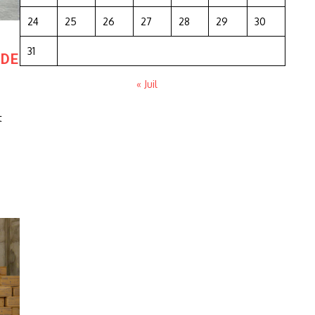
24
25
26
27
28
29
30
31
 DE
« Juil
t