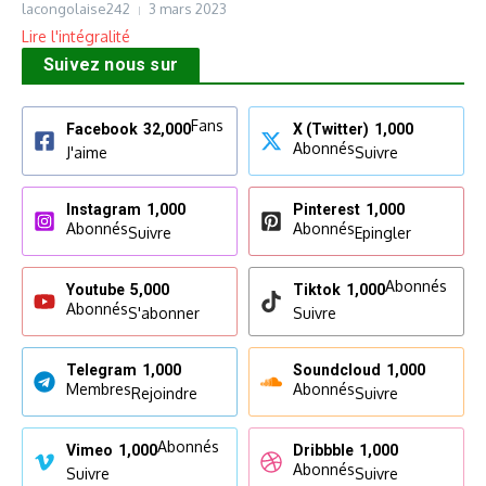
lacongolaise242
3 mars 2023
Lire l'intégralité
Suivez nous sur
Fans
Facebook
32,000
X (Twitter)
1,000
Abonnés
J'aime
Suivre
Instagram
1,000
Pinterest
1,000
Abonnés
Abonnés
Suivre
Epingler
Abonnés
Youtube
5,000
Tiktok
1,000
Abonnés
S'abonner
Suivre
Telegram
1,000
Soundcloud
1,000
Membres
Abonnés
Rejoindre
Suivre
Abonnés
Vimeo
1,000
Dribbble
1,000
Abonnés
Suivre
Suivre