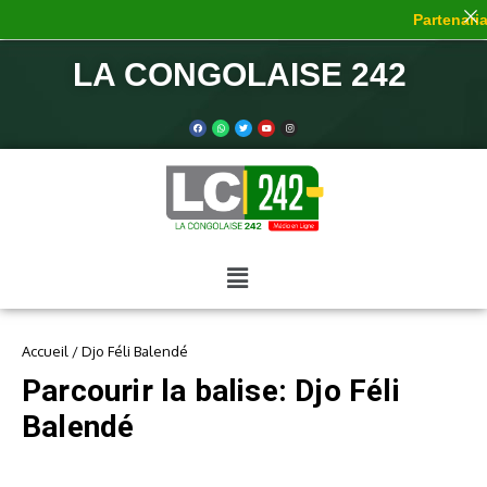
Partenaria
LA CONGOLAISE 242
Accueil
/
Djo Féli Balendé
Parcourir la balise: Djo Féli
Balendé