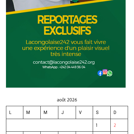
août 2026
L
M
M
J
V
S
D
1
2