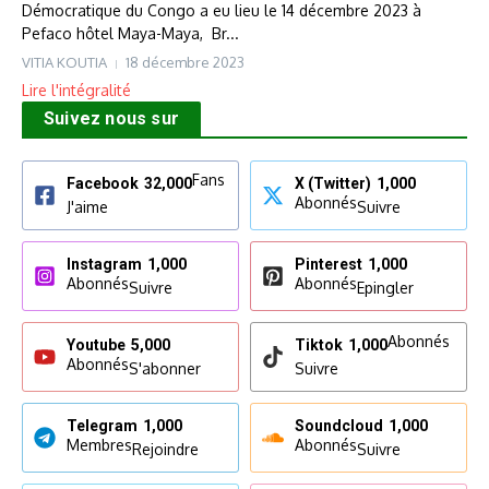
Démocratique du Congo a eu lieu le 14 décembre 2023 à
Pefaco hôtel Maya-Maya, Br...
VITIA KOUTIA
18 décembre 2023
Lire l'intégralité
Suivez nous sur
Fans
Facebook
32,000
X (Twitter)
1,000
Abonnés
J'aime
Suivre
Instagram
1,000
Pinterest
1,000
Abonnés
Abonnés
Suivre
Epingler
Abonnés
Youtube
5,000
Tiktok
1,000
Abonnés
S'abonner
Suivre
Telegram
1,000
Soundcloud
1,000
Membres
Abonnés
Rejoindre
Suivre