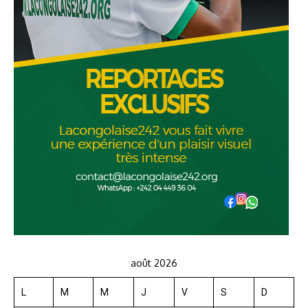
août 2026
L
M
M
J
V
S
D